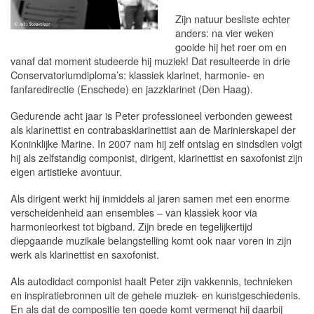
Zijn natuur besliste echter
anders: na vier weken
gooide hij het roer om en
vanaf dat moment studeerde hij muziek! Dat resulteerde in drie
Conservatoriumdiploma’s: klassiek klarinet, harmonie- en
fanfaredirectie (Enschede) en jazzklarinet (Den Haag).
Gedurende acht jaar is Peter professioneel verbonden geweest
als klarinettist en contrabasklarinettist aan de Marinierskapel der
Koninklijke Marine. In 2007 nam hij zelf ontslag en sindsdien volgt
hij als zelfstandig componist, dirigent, klarinettist en saxofonist zijn
eigen artistieke avontuur.
Als dirigent werkt hij inmiddels al jaren samen met een enorme
verscheidenheid aan ensembles – van klassiek koor via
harmonieorkest tot bigband. Zijn brede en tegelijkertijd
diepgaande muzikale belangstelling komt ook naar voren in zijn
werk als klarinettist en saxofonist.
Als autodidact componist haalt Peter zijn vakkennis, technieken
en inspiratiebronnen uit de gehele muziek- en kunstgeschiedenis.
En als dat de compositie ten goede komt vermengt hij daarbij